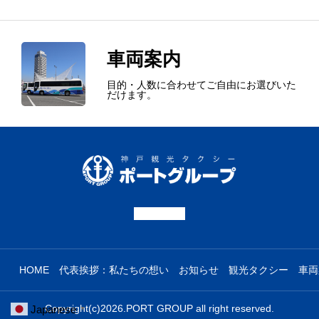
観光タクシー
車両案内
車両案内
求人
目的・人数に合わせてご自由にお選びいた
だけます。
お待ち合わせ
運輸安全マネジメント
会社概要
お問い合わせ
KOREAN
HOME
代表挨拶：私たちの想い
お知らせ
観光タクシー
車両
Copyright(c)2026.PORT GROUP all right reserved.
Japanese
▼