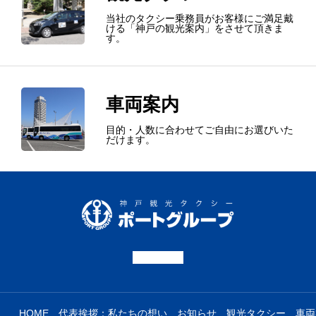
お知らせ
当社のタクシー乗務員がお客様にご満足戴
ける「神戸の観光案内」をさせて頂きま
す。
観光タクシー
車両案内
車両案内
求人
目的・人数に合わせてご自由にお選びいた
だけます。
お待ち合わせ
運輸安全マネジメント
会社概要
お問い合わせ
KOREAN
HOME
代表挨拶：私たちの想い
お知らせ
観光タクシー
車両